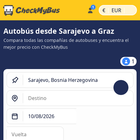
|
|
€
EUR
Autobús desde Sarajevo a Graz
Compara todas las compañías de autobuses y encuentra el
mejor precio con CheckMyBus
1