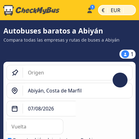
|
|
€
EUR
Autobuses baratos a Abiyán
Compara todas las empresas y rutas de buses a Abiyán
1