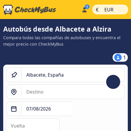
|
|
€
EUR
Autobús desde Albacete a Alzira
Compara todas las compañías de autobuses y encuentra el
mejor precio con CheckMyBus
1