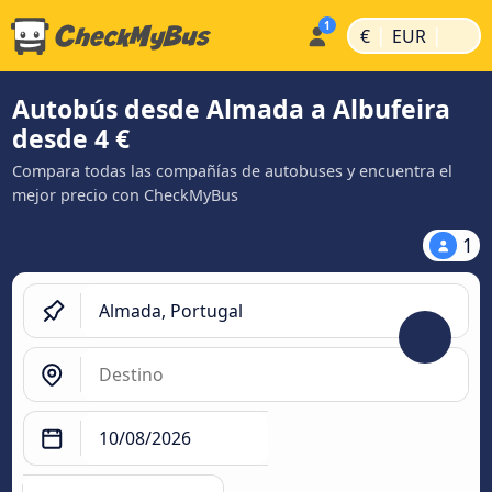
|
|
€
EUR
Autobús desde Almada a Albufeira
desde 4 €
Compara todas las compañías de autobuses y encuentra el
mejor precio con CheckMyBus
1