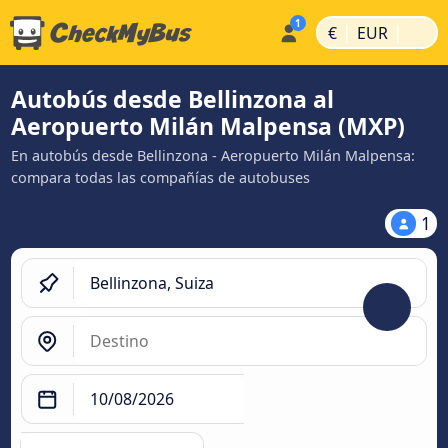
|
|
€
EUR
Autobús desde Bellinzona al
Aeropuerto Milán Malpensa (MXP)
En autobús desde Bellinzona - Aeropuerto Milán Malpensa:
compara todas las compañías de autobuses
1