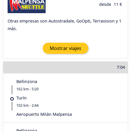
desde
11 €
Otras empresas son Autostradale, GoOpti, Terravision y 1
más.
Mostrar viajes
7:04
Bellinzona
162 km - 5:20
Turín
102 km - 2:44
Aeropuerto Milán Malpensa
Bellinzona