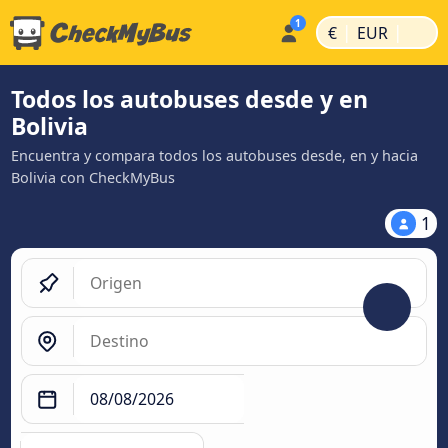
|
|
€
EUR
Todos los autobuses desde y en
Bolivia
Encuentra y compara todos los autobuses desde, en y hacia
Bolivia con CheckMyBus
1