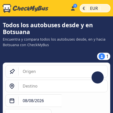
|
|
€
EUR
Todos los autobuses desde y en
Botsuana
Encuentra y compara todos los autobuses desde, en y hacia
Botsuana con CheckMyBus
1