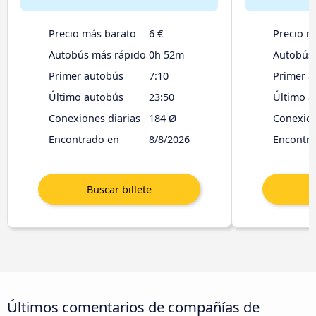
Precio más barato
6 €
Precio m
Autobús más rápido
0h 52m
Autobús
Primer autobús
7:10
Primer a
Último autobús
23:50
Último a
Conexiones diarias
184 Ø
Conexion
Encontrado en
8/8/2026
Encontr
Últimos comentarios de compañías de