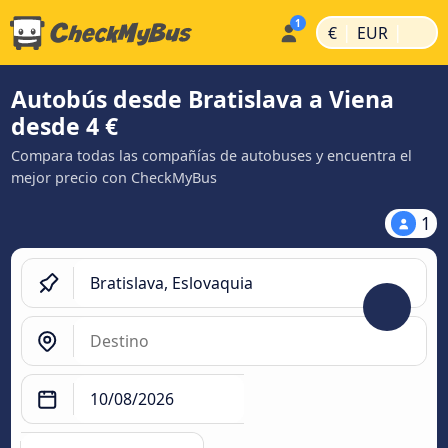
|
|
€
EUR
Autobús desde Bratislava a Viena
desde 4 €
Compara todas las compañías de autobuses y encuentra el
mejor precio con CheckMyBus
1