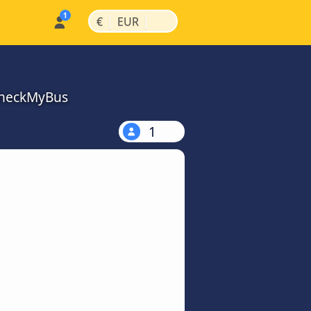
|
|
€
EUR
CheckMyBus
1