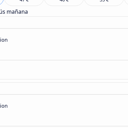
bús mañana
tion
tion