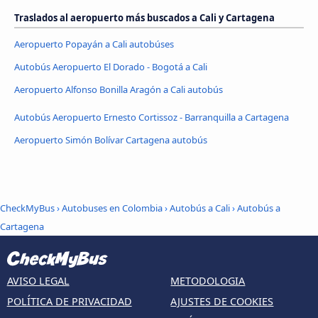
Traslados al aeropuerto más buscados a Cali y Cartagena
Aeropuerto Popayán a Cali autobúses
Autobús Aeropuerto El Dorado - Bogotá a Cali
Aeropuerto Alfonso Bonilla Aragón a Cali autobús
Autobús Aeropuerto Ernesto Cortissoz - Barranquilla a Cartagena
Aeropuerto Simón Bolívar Cartagena autobús
CheckMyBus
›
Autobuses en Colombia
›
Autobús a Cali
›
Autobús a
Cartagena
AVISO LEGAL
METODOLOGIA
POLÍTICA DE PRIVACIDAD
AJUSTES DE COOKIES