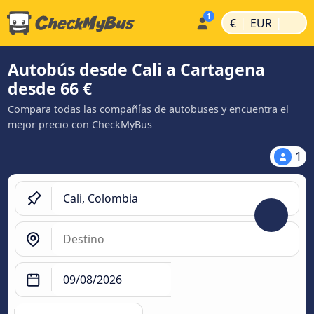
|
|
€
EUR
Autobús desde Cali a Cartagena
desde 66 €
Compara todas las compañías de autobuses y encuentra el
mejor precio con CheckMyBus
1