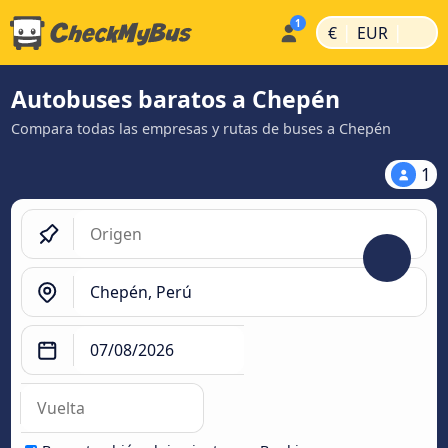
|
|
€
EUR
Autobuses baratos a Chepén
Compara todas las empresas y rutas de buses a Chepén
1