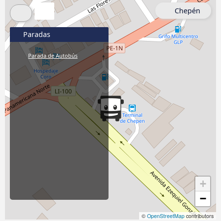
Chepén
Paradas
Parada de Autobús
+
−
©
OpenStreetMap
contributors