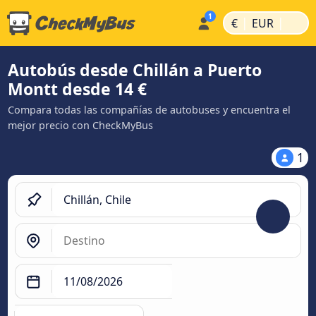
|
|
€
EUR
Autobús desde Chillán a Puerto
Montt desde 14 €
Compara todas las compañías de autobuses y encuentra el
mejor precio con CheckMyBus
1