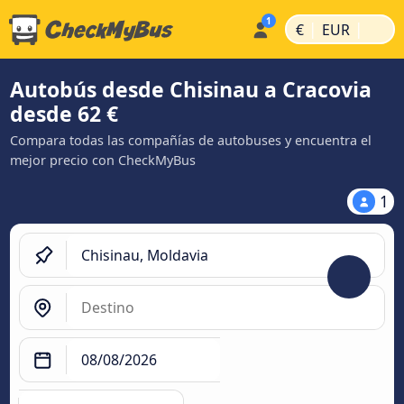
|
|
€
EUR
Autobús desde Chisinau a Cracovia
desde 62 €
Compara todas las compañías de autobuses y encuentra el
mejor precio con CheckMyBus
1