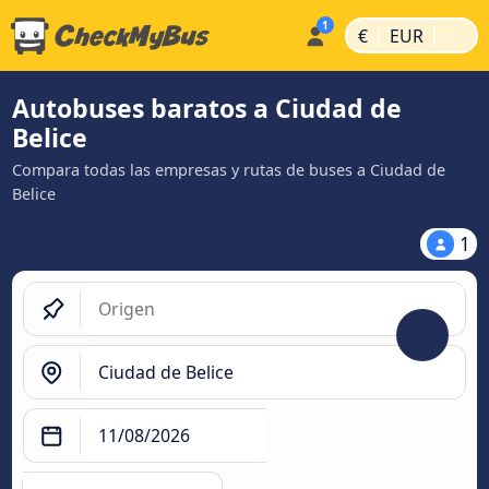
|
|
€
EUR
Autobuses baratos a Ciudad de
Belice
Compara todas las empresas y rutas de buses a Ciudad de
Belice
1