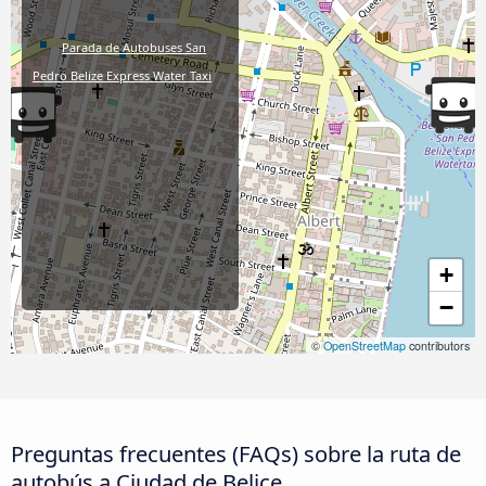
Parada de Autobuses San
Pedro Belize Express Water Taxi
+
−
©
OpenStreetMap
contributors
Preguntas frecuentes (FAQs) sobre la ruta de
autobús a Ciudad de Belice