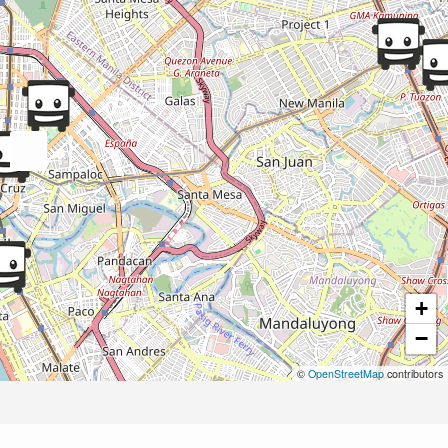
+
−
©
OpenStreetMap
contributors