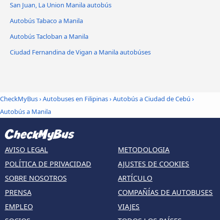
San Juan, La Union Manila autobús
Autobús Tabaco a Manila
Autobús Tacloban a Manila
Ciudad Fernandina de Vigan a Manila autobúses
CheckMyBus
›
Autobuses en Filipinas
›
Autobús a Ciudad de Cebú
›
Autobús a Manila
AVISO LEGAL
METODOLOGIA
POLÍTICA DE PRIVACIDAD
AJUSTES DE COOKIES
SOBRE NOSOTROS
ARTÍCULO
PRENSA
COMPAÑÍAS DE AUTOBUSES
EMPLEO
VIAJES