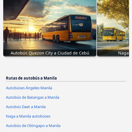
Autobús Quezon City a Ciudad de Cebú
Naga a
Rutas de autobús a Manila
Autobúses Ángeles Manila
Autobús de Batangas a Manila
Autobús Daet a Manila
Naga a Manila autobúses
Autobús de Olóngapo a Manila