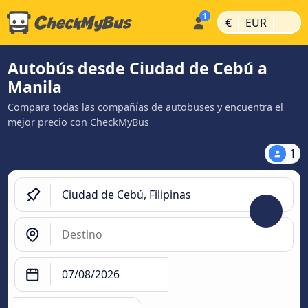
|
|
€
EUR
Autobús desde Ciudad de Cebú a
Manila
Compara todas las compañías de autobuses y encuentra el
mejor precio con CheckMyBus
1