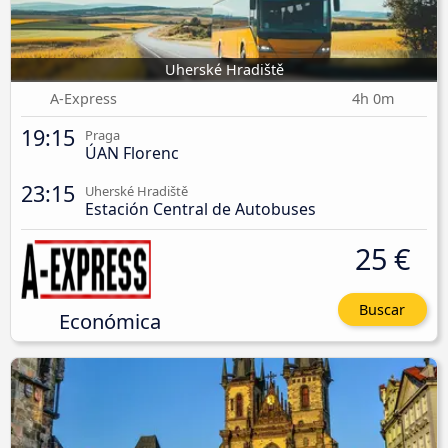
Uherské Hradiště
A-Express
4h 0m
19:15
Praga
ÚAN Florenc
23:15
Uherské Hradiště
Estación Central de Autobuses
25 €
Buscar
Económica