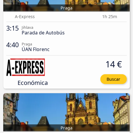
Praga
A-Express
1h 25m
3:15
Jihlava
Parada de Autobús
4:40
Praga
ÚAN Florenc
14 €
Buscar
Económica
Praga