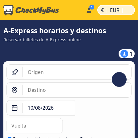
|
|
€
EUR
A-Express horarios y destinos
Reservar billetes de A-Express online
1