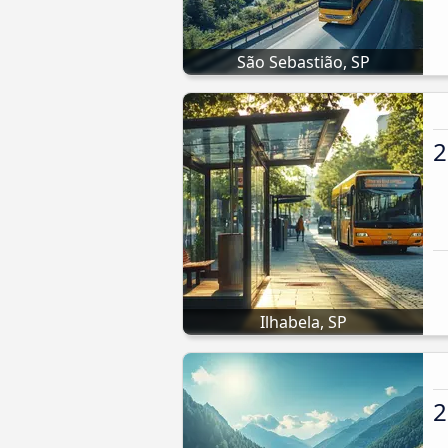
São Sebastião, SP
2
Ilhabela, SP
2