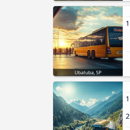
1
Ubatuba, SP
1
2