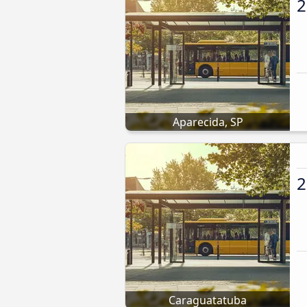
2
Aparecida, SP
2
Caraguatatuba