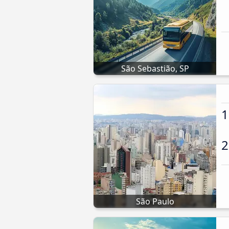
São Sebastião, SP
1
2
São Paulo