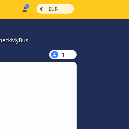
|
|
€
EUR
CheckMyBus
1