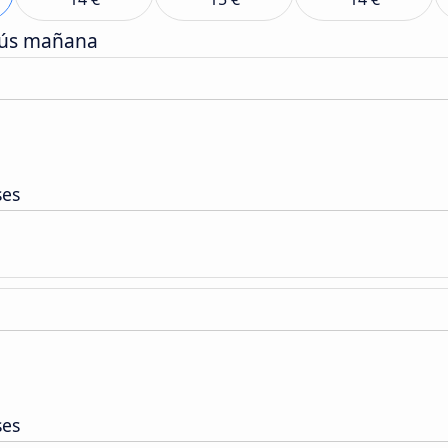
bús mañana
ses
ses