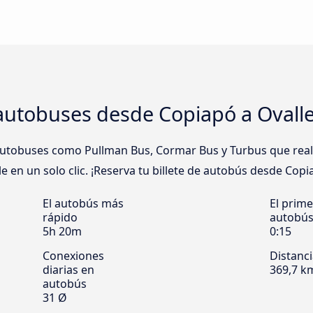
autobuses desde Copiapó a Ovall
tobuses como Pullman Bus, Cormar Bus y Turbus que realiz
en un solo clic. ¡Reserva tu billete de autobús desde Copia
El autobús más
El prime
rápido
autobú
5h 20m
0:15
Conexiones
Distanc
diarias en
369,7 k
autobús
31 Ø