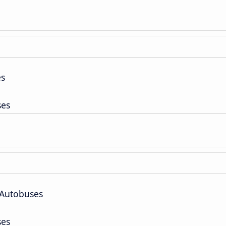
es
ses
 Autobuses
ses