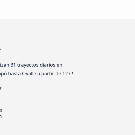
e
an 31 trayectos diarios en
pó hasta Ovalle a partir de 12 €!
r
s
ia
m