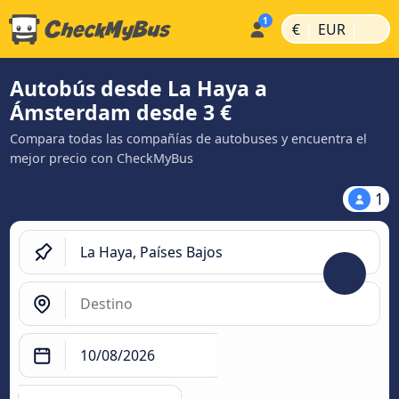
|
|
€
EUR
Autobús desde La Haya a
Ámsterdam desde 3 €
Compara todas las compañías de autobuses y encuentra el
mejor precio con CheckMyBus
1