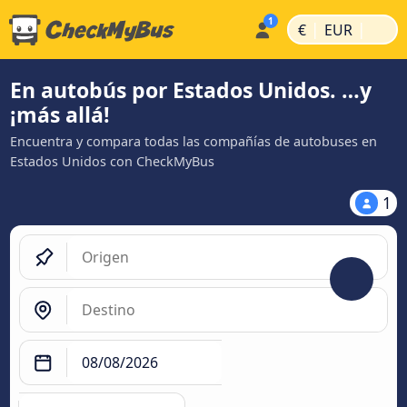
|
|
€
EUR
En autobús por Estados Unidos. …y
¡más allá!
Encuentra y compara todas las compañías de autobuses en
Estados Unidos con CheckMyBus
1