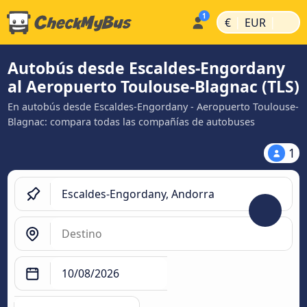
|
|
€
EUR
Autobús desde Escaldes-Engordany
al Aeropuerto Toulouse-Blagnac (TLS)
En autobús desde Escaldes-Engordany - Aeropuerto Toulouse-
Blagnac: compara todas las compañías de autobuses
1