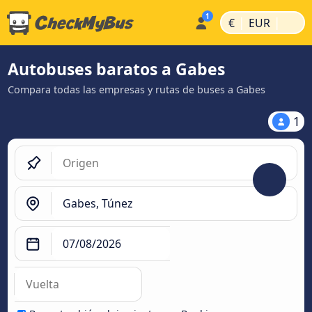
|
|
€
EUR
Autobuses baratos a Gabes
Compara todas las empresas y rutas de buses a Gabes
1