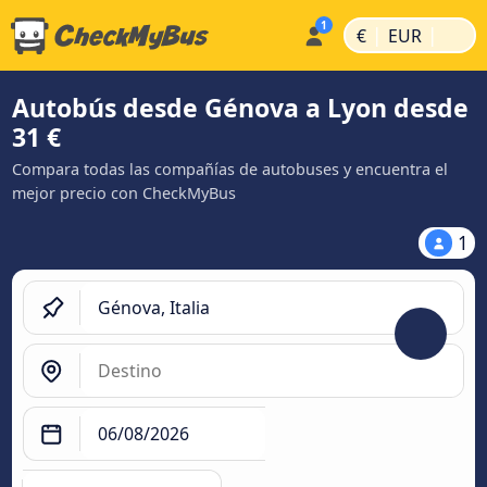
|
|
€
EUR
Autobús desde Génova a Lyon desde
31 €
Compara todas las compañías de autobuses y encuentra el
mejor precio con CheckMyBus
1