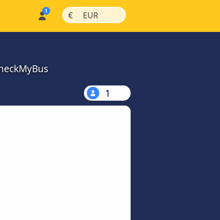
|
|
€
EUR
CheckMyBus
1