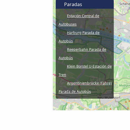
Paradas
Estación Central de
Autobuses
Harburg Parada de
Autobús
Reeperbahn Parada de
Autobús
Klein Borstel U-Estación de
Tren
Argentinienbrücke (Fähre)
Parada de Autobús