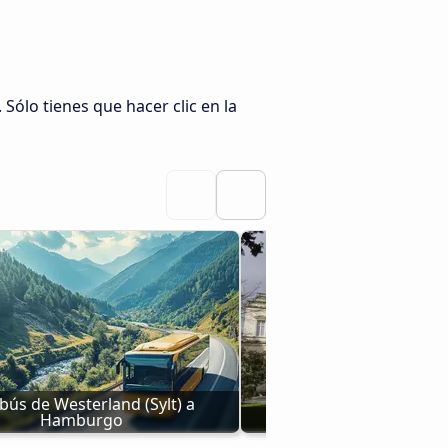
lo tienes que hacer clic en la
bús de Westerland (Sylt) a 
Hamburgo
Autobúses Essen a 