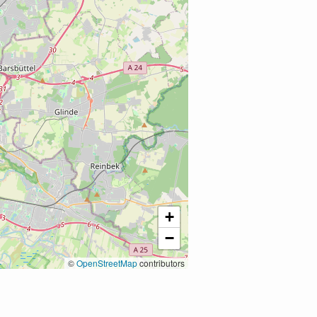
+
−
©
OpenStreetMap
contributors