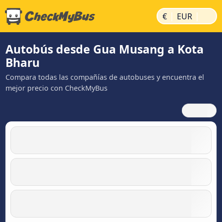
|
|
€
EUR
Autobús desde Gua Musang a Kota
Bharu
Compara todas las compañías de autobuses y encuentra el
mejor precio con CheckMyBus