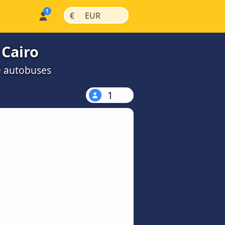
|
|
€
EUR
 Cairo
e autobuses
1