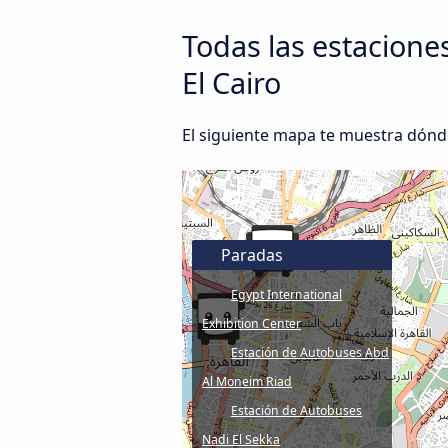
Todas las estacione
El Cairo
El siguiente mapa te muestra dónd
Paradas
Egypt International
Exhibition Center
Estación de Autobuses Abd
Al Moneim Riad
Estación de Autobuses
Nadi El Sekka