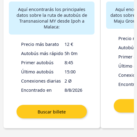
Aquí encontrarás los principales
Aquí encon
datos sobre la ruta de autobús de
datos sobre 
Transnasional MY desde Ipoh a
Maju Group
Malaca:
Precio m
Precio más barato
12 €
Autobús
Autobús más rápido
5h 0m
Primer a
Primer autobús
8:45
Último a
Último autobús
15:00
Conexion
Conexiones diarias
2 Ø
Encontr
Encontrado en
8/8/2026