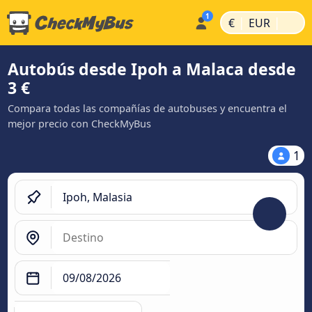
|
|
€
EUR
Autobús desde Ipoh a Malaca desde
3 €
Compara todas las compañías de autobuses y encuentra el
mejor precio con CheckMyBus
1