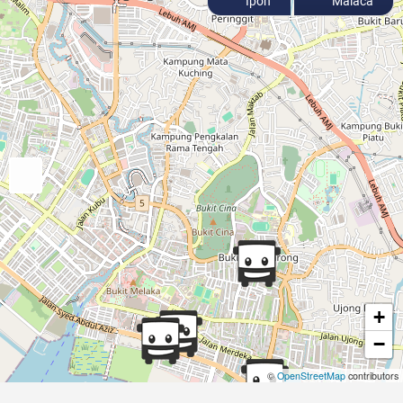
Ipoh
Malaca
+
−
©
OpenStreetMap
contributors