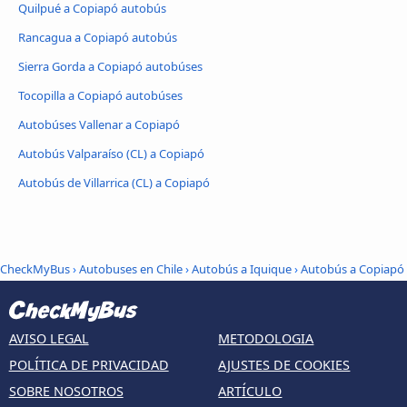
Quilpué a Copiapó autobús
Rancagua a Copiapó autobús
Sierra Gorda a Copiapó autobúses
Tocopilla a Copiapó autobúses
Autobúses Vallenar a Copiapó
Autobús Valparaíso (CL) a Copiapó
Autobús de Villarrica (CL) a Copiapó
CheckMyBus
›
Autobuses en Chile
›
Autobús a Iquique
›
Autobús a Copiapó
AVISO LEGAL
METODOLOGIA
POLÍTICA DE PRIVACIDAD
AJUSTES DE COOKIES
SOBRE NOSOTROS
ARTÍCULO