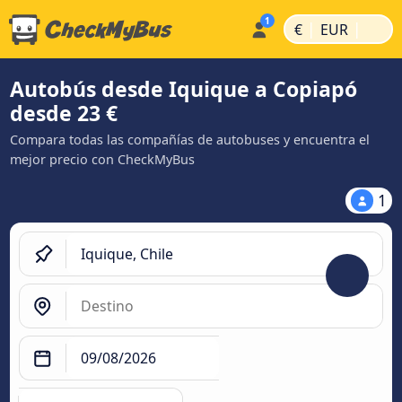
|
|
€
EUR
Autobús desde Iquique a Copiapó
desde 23 €
Compara todas las compañías de autobuses y encuentra el
mejor precio con CheckMyBus
1