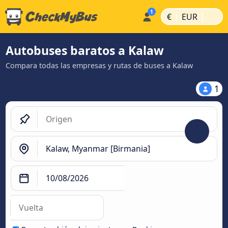
|
|
€
EUR
Autobuses baratos a Kalaw
Compara todas las empresas y rutas de buses a Kalaw
1