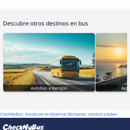
Descubre otros destinos en bus
Autobús a Rangún
Aut
CheckMyBus
›
Autobuses en Myanmar [Birmania]
› Autobús a Kalaw