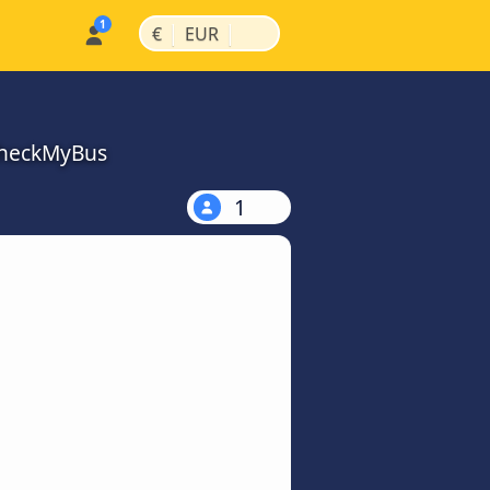
|
|
€
EUR
CheckMyBus
1