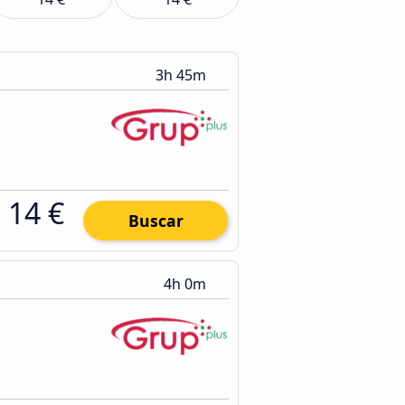
3h 45m
14 €
Buscar
4h 0m