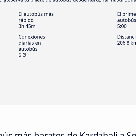
El autobús más
El prime
rápido
autobú
3h 45m
5:00
Conexiones
Distanc
diarias en
206,8 k
autobús
5 Ø
obús más baratos de Kardzhali a So