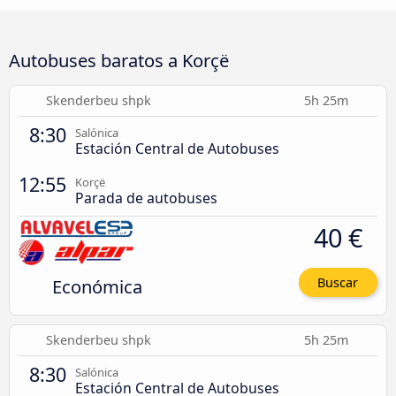
Autobuses baratos a Korçë
Skenderbeu shpk
5h 25m
8:30
Salónica
Estación Central de Autobuses
12:55
Korçë
Parada de autobuses
40 €
Económica
Buscar
Skenderbeu shpk
5h 25m
8:30
Salónica
Estación Central de Autobuses