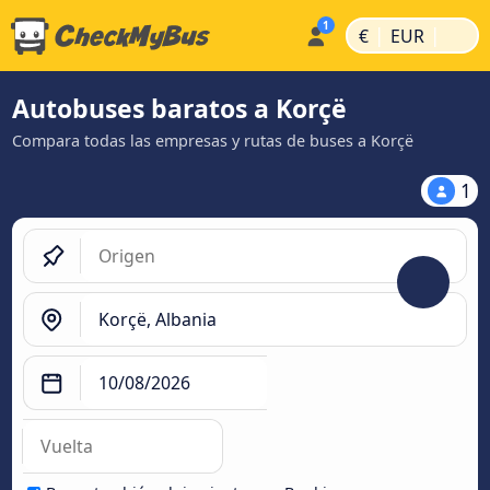
|
|
€
EUR
Autobuses baratos a Korçë
Compara todas las empresas y rutas de buses a Korçë
1