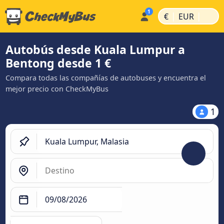
|
|
€
EUR
Autobús desde Kuala Lumpur a
Bentong desde 1 €
Compara todas las compañías de autobuses y encuentra el
mejor precio con CheckMyBus
1