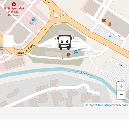
+
−
©
OpenStreetMap
contributors