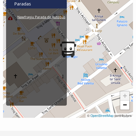
Paradas
Nawfragju Parada de Autobús
+
−
©
OpenStreetMap
contributors