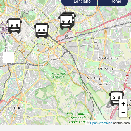
Lanciano
Roma
+
−
©
OpenStreetMap
contributors