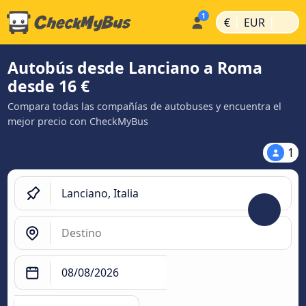
|
|
€
EUR
Autobús desde Lanciano a Roma
desde 16 €
Compara todas las compañías de autobuses y encuentra el
mejor precio con CheckMyBus
1