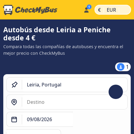
|
|
€
EUR
Autobús desde Leiria a Peniche
desde 4 €
Compara todas las compañías de autobuses y encuentra el
mejor precio con CheckMyBus
1