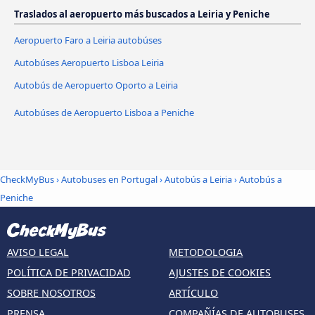
Traslados al aeropuerto más buscados a Leiria y Peniche
Aeropuerto Faro a Leiria autobúses
Autobúses Aeropuerto Lisboa Leiria
Autobús de Aeropuerto Oporto a Leiria
Autobúses de Aeropuerto Lisboa a Peniche
CheckMyBus
›
Autobuses en Portugal
›
Autobús a Leiria
›
Autobús a
Peniche
AVISO LEGAL
METODOLOGIA
POLÍTICA DE PRIVACIDAD
AJUSTES DE COOKIES
SOBRE NOSOTROS
ARTÍCULO
PRENSA
COMPAÑÍAS DE AUTOBUSES