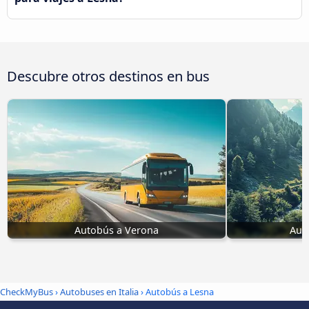
Descubre otros destinos en bus
Autobús a Verona
Aut
CheckMyBus
›
Autobuses en Italia
› Autobús a Lesna