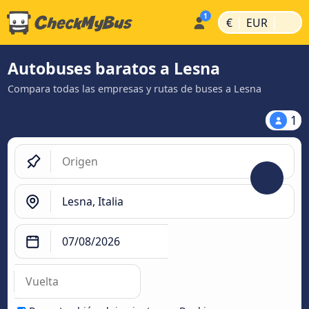
|
|
€
EUR
Autobuses baratos a Lesna
Compara todas las empresas y rutas de buses a Lesna
1