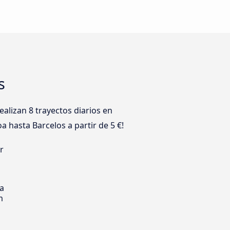
s
alizan 8 trayectos diarios en
a hasta Barcelos a partir de 5 €!
r
s
ia
m