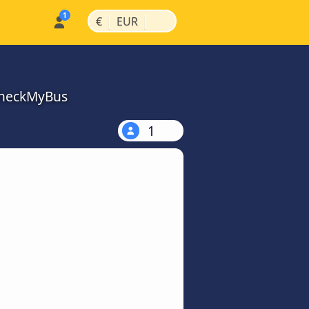
|
|
€
EUR
CheckMyBus
1