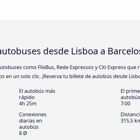
autobuses desde Lisboa a Barcelo
obuses como FlixBus, Rede Expressos y Citi Express que re
 en un solo clic. ¡Reserva tu billete de autobús desde Lisbo
El autobús más
El prime
rápido
autobú
4h 25m
7:00
Conexiones
Distanc
diarias en
315,5 k
autobús
8 Ø