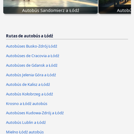
Autobús Sandomierz a Łódź
Autobús 
Rutas de autobús a Łódź
Autobúses Busko-Zdrój Łódź
Autobúses de Cracovia a Łódź
Autobúses de Gdansk a Łódź
Autobús Jelenia Góra a Łódź
Autobús de Kalisz a Łódź
Autobús Kołobrzeg a Łódź
Krosno a Łódź autobús
Autobúses Kudowa-Zdrój a Łódź
Autobús Lublin a Łódź
Mielno Łódź autobús