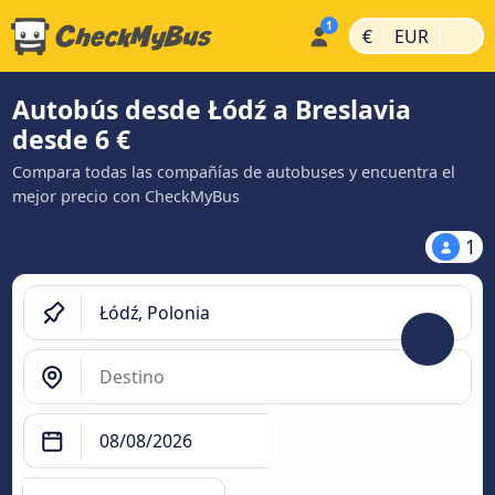
|
|
€
EUR
Autobús desde Łódź a Breslavia
desde 6 €
Compara todas las compañías de autobuses y encuentra el
mejor precio con CheckMyBus
1