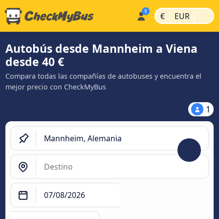
|
|
€
EUR
Autobús desde Mannheim a Viena
desde 40 €
Compara todas las compañías de autobuses y encuentra el
mejor precio con CheckMyBus
1