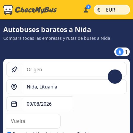
|
|
€
EUR
Autobuses baratos a Nida
Compara todas las empresas y rutas de buses a Nida
1