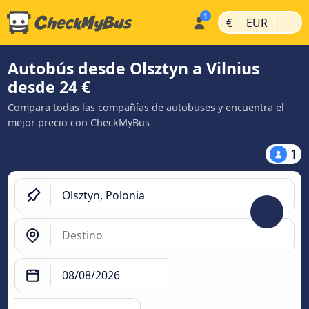
|
|
€
EUR
Autobús desde Olsztyn a Vilnius
desde 24 €
Compara todas las compañías de autobuses y encuentra el
mejor precio con CheckMyBus
1