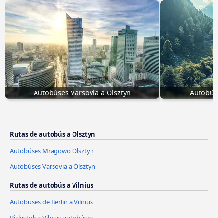
Autobúses Varsovia a Olsztyn
Autobús
Rutas de autobús a Olsztyn
Autobúses Mragowo Olsztyn
Autobúses Varsovia a Olsztyn
Rutas de autobús a Vilnius
Autobúses de Berlín a Vilnius
Bialystok a Vilnius autobúses