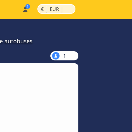
|
|
€
EUR
de autobuses
1