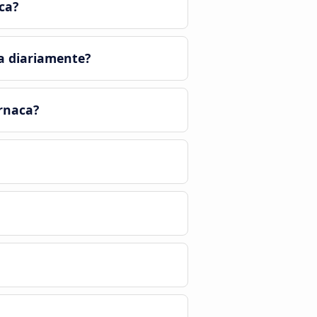
ca?
a diariamente?
árnaca?