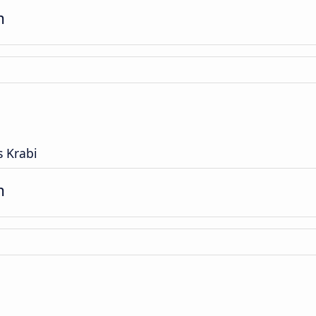
m
s Krabi
m