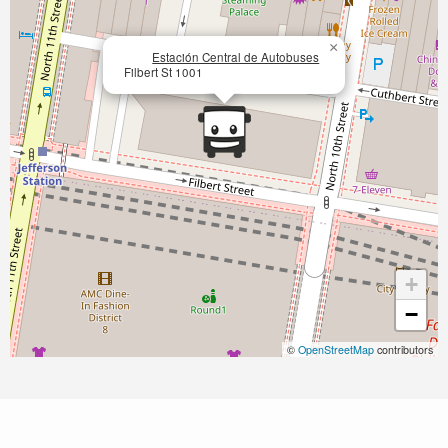
×
Estación Central de Autobuses
Filbert St 1001
+
−
©
OpenStreetMap
contributors