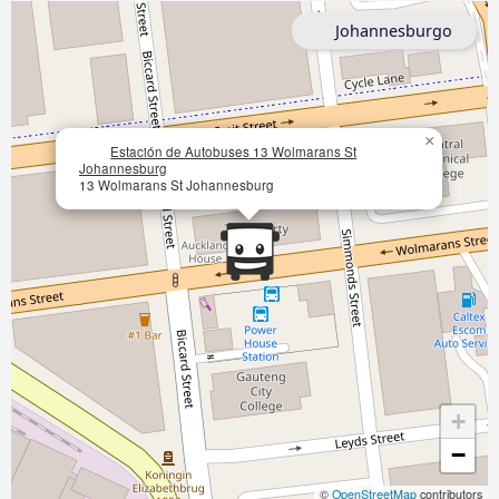
Johannesburgo
×
Estación de Autobuses 13 Wolmarans St
Johannesburg
13 Wolmarans St Johannesburg
+
−
©
OpenStreetMap
contributors