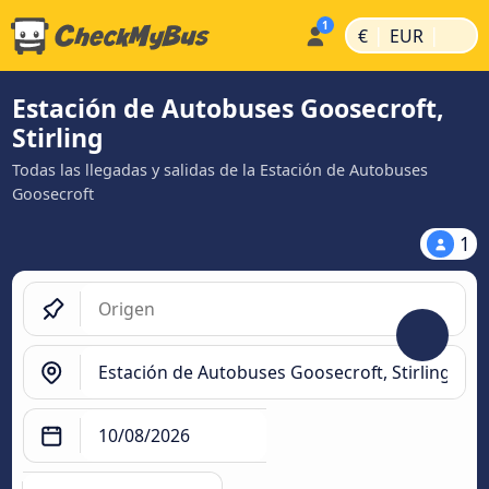
|
|
€
EUR
Estación de Autobuses Goosecroft,
Stirling
Todas las llegadas y salidas de la Estación de Autobuses
Goosecroft
1