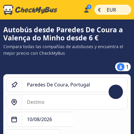
|
|
€
EUR
Autobús desde Paredes De Coura a
Valença do Minho desde 6 €
Compara todas las compañías de autobuses y encuentra el
mejor precio con CheckMyBus
1