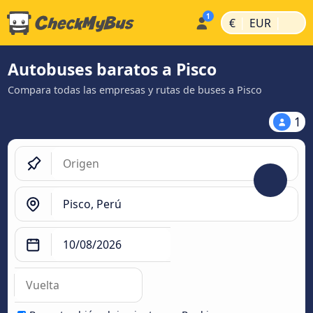
|
|
€
EUR
Autobuses baratos a Pisco
Compara todas las empresas y rutas de buses a Pisco
1