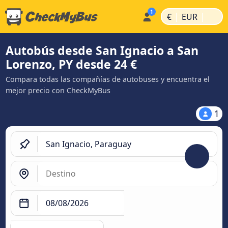
|
|
€
EUR
Autobús desde San Ignacio a San
Lorenzo, PY desde 24 €
Compara todas las compañías de autobuses y encuentra el
mejor precio con CheckMyBus
1