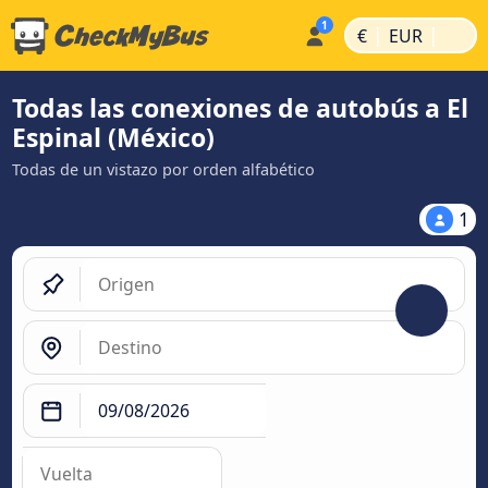
|
|
€
EUR
Todas las conexiones de autobús a El
Espinal (México)
Todas de un vistazo por orden alfabético
1